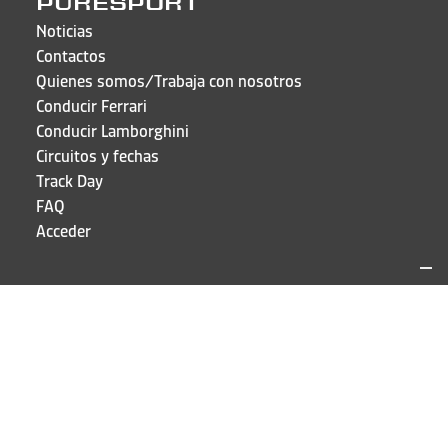
PURESPORT
Noticias
Contactos
Quienes somos/Trabaja con nosotros
Conducir Ferrari
Conducir Lamborghini
Circuitos y fechas
Track Day
FAQ
Acceder
LOCALIZACIÓN Y CONTACTO
Puresport
Calle Galileo Galilei 15
20856 Correzzana MB
TEL
+39 039 6066098