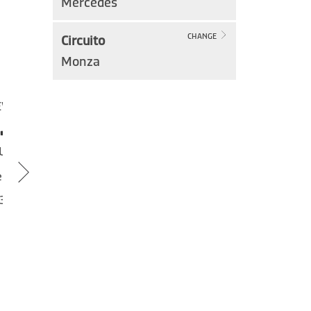
Mercedes
Circuito
CHANGE
Monza
EVES
VIERNES
.10
30.10
UBRE
OCTUBRE
 desde
de desde
39 €
4.385 €