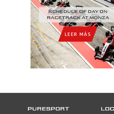
Schedule of day on
racetrack at Monza
LEER MÁS
PURESPORT
LOC