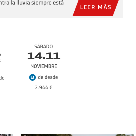
ntra la lluvia siempre está
LEER MÁS
SÁBADO
A
14.11
S
NOVIEMBRE
de desde
de
2.944 €