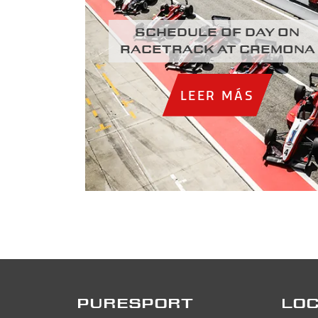
Schedule of day on
racetrack at Cremona
LEER MÁS
PURESPORT
LOC