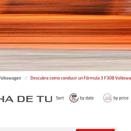
Volkswagen
Descubra como conducir un Fórmula 3 F308 Volksw
HA DE TU
Sort
by date
by price