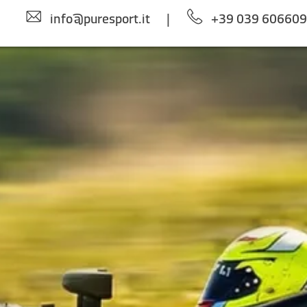
info@puresport.it
|
+39 039 60660