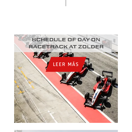
Schedule of day on
racetrack at Zolder
LEER MÁS