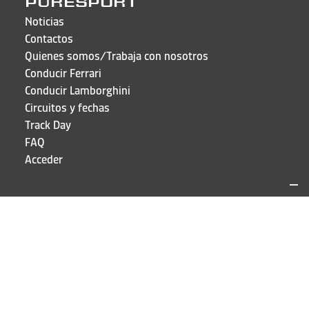
PURESPORT
Noticias
Contactos
Quienes somos/Trabaja con nosotros
Conducir Ferrari
Conducir Lamborghini
Circuitos y fechas
Track Day
FAQ
Acceder
LOCALIZACIÓN Y CONTACTO
Puresport
Calle Galileo Galilei 15
20856 Correzzana MB
TEL
+39 039 6066098