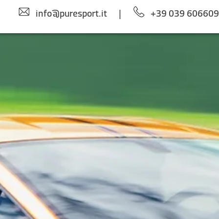
info@puresport.it
|
+39 039 60660