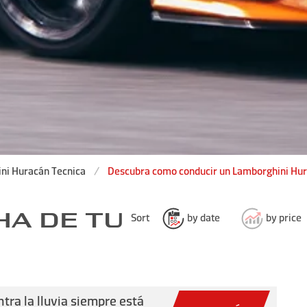
ni Huracán Tecnica
Descubra como conducir un Lamborghini Hur
HA DE TU
Sort
by date
by price
ntra la lluvia siempre está