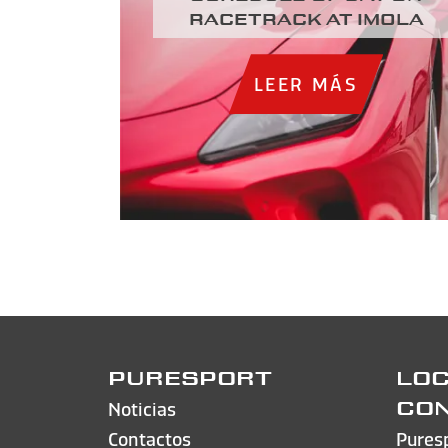
racetrack at Imola
LEER MÁS
PURESPORT
LOC
Noticias
CO
Contactos
Pures