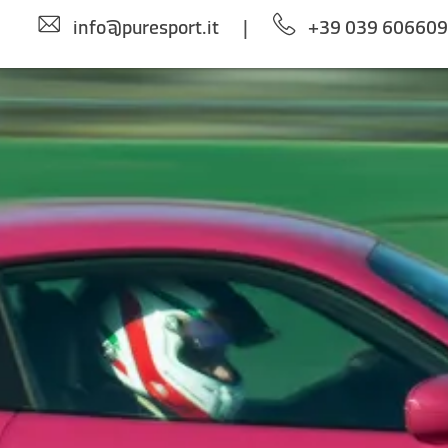
info@puresport.it
|
+39 039 60660