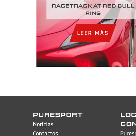
racetrack at Red Bull
Ring
LEER MÁS
PURESPORT
LOC
Noticias
CO
Contactos
Pures